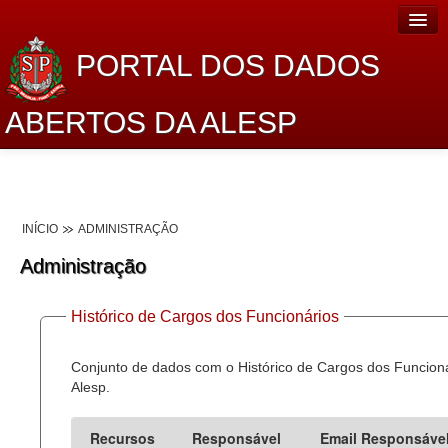
PORTAL DOS DADOS
ABERTOS DA ALESP
Home
Sobre o projeto
INÍCIO
ADMINISTRAÇÃO
Dados Abertos Alesp
Administração
Lei de Acesso à Informação
Histórico de Cargos dos Funcionários
Dados Governamentais Abertos
Planejamento
Conjunto de dados com o Histórico de Cargos dos Funcion
Alesp.
Catálogo de dados
Recursos
Responsável
Email Responsáve
Processo Legislativo