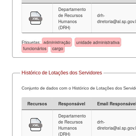
Departamento
Deputados Estaduais
de Recursos
drh-
Humanos
diretoria@al.sp.gov.
Administração
(DRH)
Legislação
Etiquetas:
administração
unidade administrativa
Agenda
funcionários
cargo
Perguntas frequentes
Contato
Histórico de Lotações dos Servidores
Conjunto de dados com o Histórico de Lotações dos Servid
Recursos
Responsável
Email Responsáve
Departamento
de Recursos
drh-
Humanos
diretoria@al.sp.gov.
(DRH)