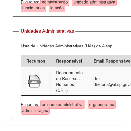
Etiquetas:
administração
unidade administrativa
funcionários
lotação
Unidades Administrativas
Lista de Unidades Administrativas (UAs) da Alesp.
Recursos
Responsável
Email Responsáve
Departamento
de Recursos
drh-
Humanos
diretoria@al.sp.gov.
(DRH)
Etiquetas:
unidade administrativa
organograma
administração