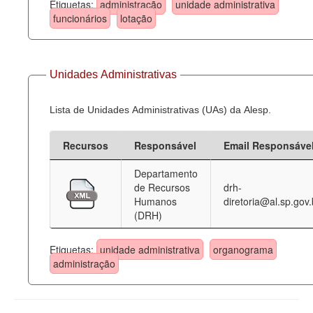
Etiquetas:
administração
unidade administrativa
funcionários
lotação
Unidades Administrativas
Lista de Unidades Administrativas (UAs) da Alesp.
Recursos
Responsável
Email Responsáve
Departamento
de Recursos
drh-
Humanos
diretoria@al.sp.gov.
(DRH)
Etiquetas:
unidade administrativa
organograma
administração