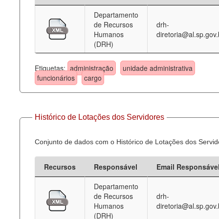
Departamento
Deputados Estaduais
de Recursos
drh-
Humanos
diretoria@al.sp.gov.
Administração
(DRH)
Legislação
Etiquetas:
administração
unidade administrativa
Agenda
funcionários
cargo
Perguntas frequentes
Contato
Histórico de Lotações dos Servidores
Conjunto de dados com o Histórico de Lotações dos Servid
Recursos
Responsável
Email Responsáve
Departamento
de Recursos
drh-
Humanos
diretoria@al.sp.gov.
(DRH)