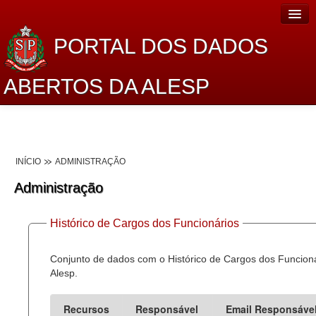
PORTAL DOS DADOS
ABERTOS DA ALESP
Home
Sobre o projeto
INÍCIO
ADMINISTRAÇÃO
Dados Abertos Alesp
Administração
Lei de Acesso à Informação
Histórico de Cargos dos Funcionários
Dados Governamentais Abertos
Planejamento
Conjunto de dados com o Histórico de Cargos dos Funcion
Alesp.
Catálogo de dados
Recursos
Responsável
Email Responsáve
Processo Legislativo