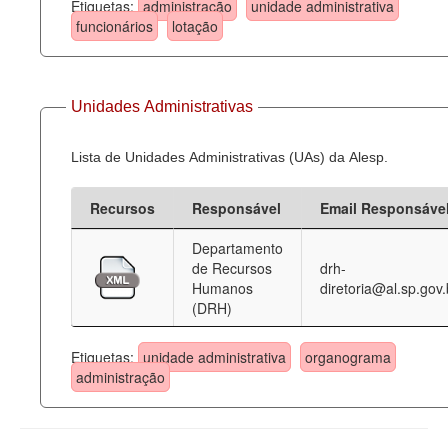
Etiquetas:
administração
unidade administrativa
funcionários
lotação
Unidades Administrativas
Lista de Unidades Administrativas (UAs) da Alesp.
Recursos
Responsável
Email Responsáve
Departamento
de Recursos
drh-
Humanos
diretoria@al.sp.gov.
(DRH)
Etiquetas:
unidade administrativa
organograma
administração