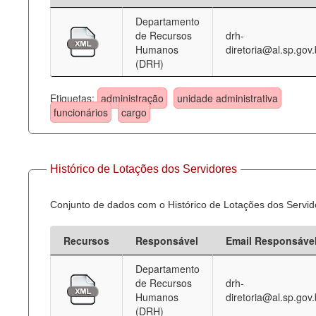
Departamento
Deputados Estaduais
de Recursos
drh-
Humanos
diretoria@al.sp.gov.
Administração
(DRH)
Legislação
Etiquetas:
administração
unidade administrativa
Agenda
funcionários
cargo
Perguntas frequentes
Contato
Histórico de Lotações dos Servidores
Conjunto de dados com o Histórico de Lotações dos Servid
Recursos
Responsável
Email Responsáve
Departamento
de Recursos
drh-
Humanos
diretoria@al.sp.gov.
(DRH)