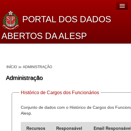
PORTAL DOS DADOS
ABERTOS DA ALESP
Home
Sobre o projeto
INÍCIO
ADMINISTRAÇÃO
Dados Abertos Alesp
Administração
Lei de Acesso à Informação
Histórico de Cargos dos Funcionários
Dados Governamentais Abertos
Planejamento
Conjunto de dados com o Histórico de Cargos dos Funcion
Alesp.
Catálogo de dados
Recursos
Responsável
Email Responsáve
Processo Legislativo