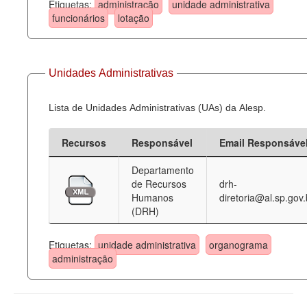
Etiquetas:
administração
unidade administrativa
funcionários
lotação
Unidades Administrativas
Lista de Unidades Administrativas (UAs) da Alesp.
Recursos
Responsável
Email Responsáve
Departamento
de Recursos
drh-
Humanos
diretoria@al.sp.gov.
(DRH)
Etiquetas:
unidade administrativa
organograma
administração