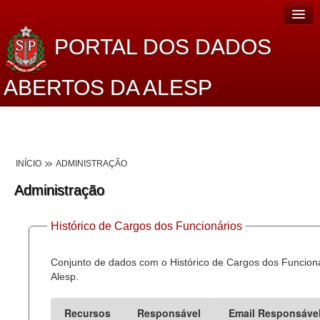
PORTAL DOS DADOS
ABERTOS DA ALESP
Home
Sobre o projeto
INÍCIO
ADMINISTRAÇÃO
Dados Abertos Alesp
Administração
Lei de Acesso à Informação
Histórico de Cargos dos Funcionários
Dados Governamentais Abertos
Planejamento
Conjunto de dados com o Histórico de Cargos dos Funcion
Alesp.
Catálogo de dados
Recursos
Responsável
Email Responsáve
Processo Legislativo