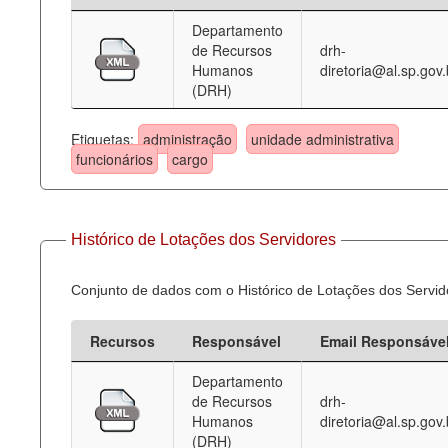
Departamento
Deputados Estaduais
de Recursos
drh-
Humanos
diretoria@al.sp.gov.
Administração
(DRH)
Legislação
Etiquetas:
administração
unidade administrativa
Agenda
funcionários
cargo
Perguntas frequentes
Contato
Histórico de Lotações dos Servidores
Conjunto de dados com o Histórico de Lotações dos Servid
Recursos
Responsável
Email Responsáve
Departamento
de Recursos
drh-
Humanos
diretoria@al.sp.gov.
(DRH)