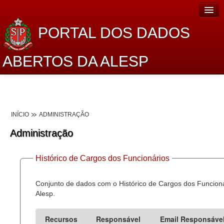
PORTAL DOS DADOS
ABERTOS DA ALESP
Home
Sobre o projeto
INÍCIO
ADMINISTRAÇÃO
Dados Abertos Alesp
Administração
Lei de Acesso à Informação
Histórico de Cargos dos Funcionários
Dados Governamentais Abertos
Planejamento
Conjunto de dados com o Histórico de Cargos dos Funcion
Alesp.
Catálogo de dados
Recursos
Responsável
Email Responsáve
Processo Legislativo