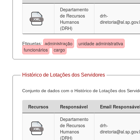
Departamento
Deputados Estaduais
de Recursos
drh-
Humanos
diretoria@al.sp.gov.
Administração
(DRH)
Legislação
Etiquetas:
administração
unidade administrativa
Agenda
funcionários
cargo
Perguntas frequentes
Contato
Histórico de Lotações dos Servidores
Conjunto de dados com o Histórico de Lotações dos Servid
Recursos
Responsável
Email Responsáve
Departamento
de Recursos
drh-
Humanos
diretoria@al.sp.gov.
(DRH)