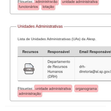
Etiquetas:
administração
unidade administrativa
funcionários
lotação
Unidades Administrativas
Lista de Unidades Administrativas (UAs) da Alesp.
Recursos
Responsável
Email Responsáve
Departamento
de Recursos
drh-
Humanos
diretoria@al.sp.gov.
(DRH)
Etiquetas:
unidade administrativa
organograma
administração