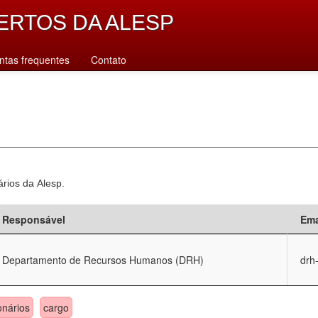
ERTOS DA ALESP
ntas frequentes
Contato
ários da Alesp.
Responsável
Ema
Departamento de Recursos Humanos (DRH)
drh
onários
cargo