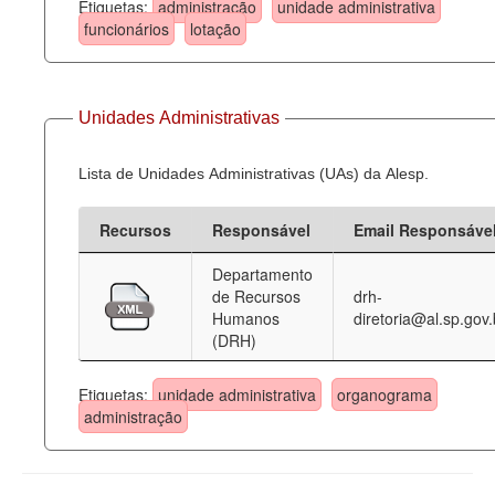
Etiquetas:
administração
unidade administrativa
funcionários
lotação
Unidades Administrativas
Lista de Unidades Administrativas (UAs) da Alesp.
Recursos
Responsável
Email Responsáve
Departamento
de Recursos
drh-
Humanos
diretoria@al.sp.gov.
(DRH)
Etiquetas:
unidade administrativa
organograma
administração