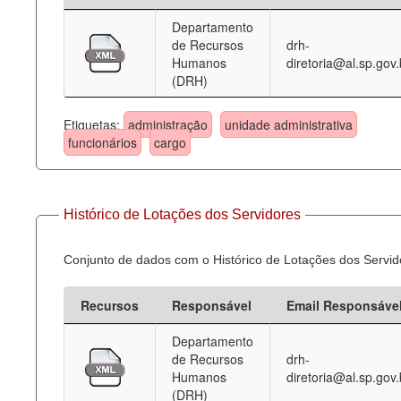
Departamento
Deputados Estaduais
de Recursos
drh-
Humanos
diretoria@al.sp.gov.
Administração
(DRH)
Legislação
Etiquetas:
administração
unidade administrativa
Agenda
funcionários
cargo
Perguntas frequentes
Contato
Histórico de Lotações dos Servidores
Conjunto de dados com o Histórico de Lotações dos Servid
Recursos
Responsável
Email Responsáve
Departamento
de Recursos
drh-
Humanos
diretoria@al.sp.gov.
(DRH)