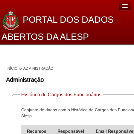
PORTAL DOS DADOS
ABERTOS DA ALESP
Home
Sobre o projeto
INÍCIO
ADMINISTRAÇÃO
Dados Abertos Alesp
Administração
Lei de Acesso à Informação
Histórico de Cargos dos Funcionários
Dados Governamentais Abertos
Planejamento
Conjunto de dados com o Histórico de Cargos dos Funcion
Alesp.
Catálogo de dados
Recursos
Responsável
Email Responsáve
Processo Legislativo