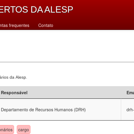
ERTOS DA ALESP
ntas frequentes
Contato
ários da Alesp.
Responsável
Ema
Departamento de Recursos Humanos (DRH)
drh
onários
cargo