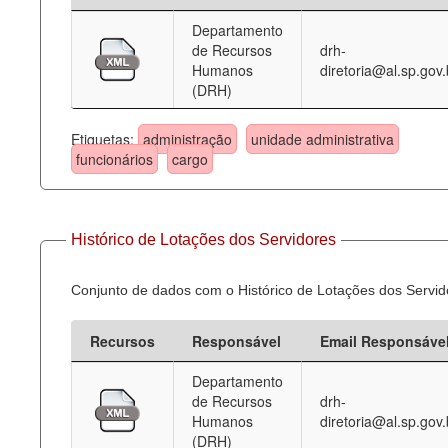
Departamento
Deputados Estaduais
de Recursos
drh-
Humanos
diretoria@al.sp.gov.
Administração
(DRH)
Legislação
Etiquetas:
administração
unidade administrativa
Agenda
funcionários
cargo
Perguntas frequentes
Contato
Histórico de Lotações dos Servidores
Conjunto de dados com o Histórico de Lotações dos Servid
Recursos
Responsável
Email Responsáve
Departamento
de Recursos
drh-
Humanos
diretoria@al.sp.gov.
(DRH)