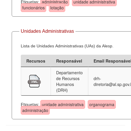
Etiquetas:
administração
unidade administrativa
funcionários
lotação
Unidades Administrativas
Lista de Unidades Administrativas (UAs) da Alesp.
Recursos
Responsável
Email Responsáve
Departamento
de Recursos
drh-
Humanos
diretoria@al.sp.gov.
(DRH)
Etiquetas:
unidade administrativa
organograma
administração