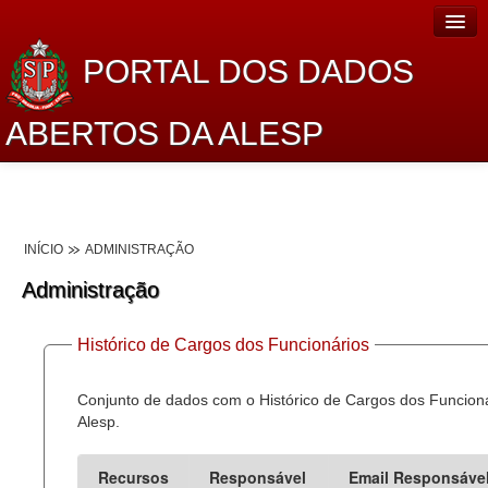
PORTAL DOS DADOS
ABERTOS DA ALESP
Home
Sobre o projeto
INÍCIO
ADMINISTRAÇÃO
Dados Abertos Alesp
Administração
Lei de Acesso à Informação
Histórico de Cargos dos Funcionários
Dados Governamentais Abertos
Planejamento
Conjunto de dados com o Histórico de Cargos dos Funcion
Alesp.
Catálogo de dados
Recursos
Responsável
Email Responsáve
Processo Legislativo