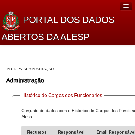
PORTAL DOS DADOS
ABERTOS DA ALESP
Home
Sobre o projeto
INÍCIO
ADMINISTRAÇÃO
Dados Abertos Alesp
Administração
Lei de Acesso à Informação
Histórico de Cargos dos Funcionários
Dados Governamentais Abertos
Planejamento
Conjunto de dados com o Histórico de Cargos dos Funcion
Alesp.
Catálogo de dados
Recursos
Responsável
Email Responsáve
Processo Legislativo