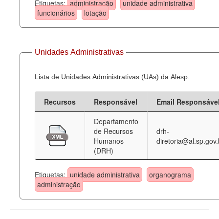
Etiquetas:
administração
unidade administrativa
funcionários
lotação
Unidades Administrativas
Lista de Unidades Administrativas (UAs) da Alesp.
Recursos
Responsável
Email Responsáve
Departamento
de Recursos
drh-
Humanos
diretoria@al.sp.gov.
(DRH)
Etiquetas:
unidade administrativa
organograma
administração