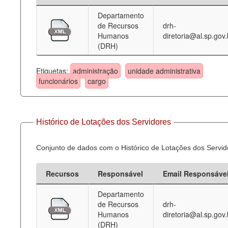
Departamento
Deputados Estaduais
de Recursos
drh-
Humanos
diretoria@al.sp.gov.
Administração
(DRH)
Legislação
Etiquetas:
administração
unidade administrativa
Agenda
funcionários
cargo
Perguntas frequentes
Contato
Histórico de Lotações dos Servidores
Conjunto de dados com o Histórico de Lotações dos Servid
Recursos
Responsável
Email Responsáve
Departamento
de Recursos
drh-
Humanos
diretoria@al.sp.gov.
(DRH)