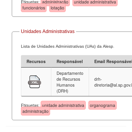
Etiquetas:
administração
unidade administrativa
funcionários
lotação
Unidades Administrativas
Lista de Unidades Administrativas (UAs) da Alesp.
Recursos
Responsável
Email Responsáve
Departamento
de Recursos
drh-
Humanos
diretoria@al.sp.gov.
(DRH)
Etiquetas:
unidade administrativa
organograma
administração