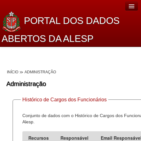
PORTAL DOS DADOS
ABERTOS DA ALESP
Home
Sobre o projeto
INÍCIO
ADMINISTRAÇÃO
Dados Abertos Alesp
Administração
Lei de Acesso à Informação
Histórico de Cargos dos Funcionários
Dados Governamentais Abertos
Planejamento
Conjunto de dados com o Histórico de Cargos dos Funcion
Alesp.
Catálogo de dados
Recursos
Responsável
Email Responsáve
Processo Legislativo