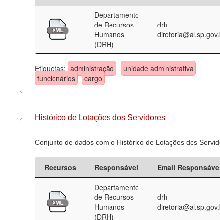
Departamento
Deputados Estaduais
de Recursos
drh-
Humanos
diretoria@al.sp.gov.
Administração
(DRH)
Legislação
Etiquetas:
administração
unidade administrativa
Agenda
funcionários
cargo
Perguntas frequentes
Contato
Histórico de Lotações dos Servidores
Conjunto de dados com o Histórico de Lotações dos Servid
Recursos
Responsável
Email Responsáve
Departamento
de Recursos
drh-
Humanos
diretoria@al.sp.gov.
(DRH)