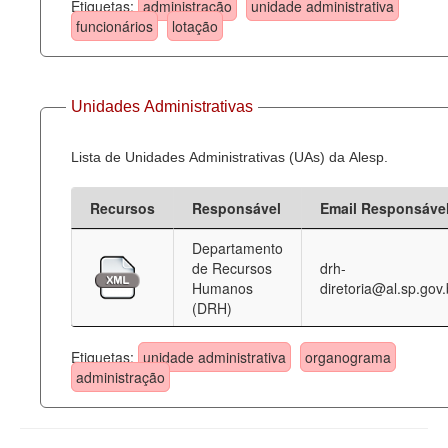
Etiquetas:
administração
unidade administrativa
funcionários
lotação
Unidades Administrativas
Lista de Unidades Administrativas (UAs) da Alesp.
Recursos
Responsável
Email Responsáve
Departamento
de Recursos
drh-
Humanos
diretoria@al.sp.gov.
(DRH)
Etiquetas:
unidade administrativa
organograma
administração