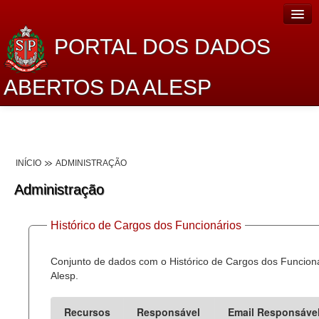
PORTAL DOS DADOS
ABERTOS DA ALESP
Home
Sobre o projeto
INÍCIO
ADMINISTRAÇÃO
Dados Abertos Alesp
Administração
Lei de Acesso à Informação
Histórico de Cargos dos Funcionários
Dados Governamentais Abertos
Planejamento
Conjunto de dados com o Histórico de Cargos dos Funcion
Alesp.
Catálogo de dados
Recursos
Responsável
Email Responsáve
Processo Legislativo