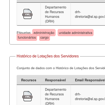
Departamento
Deputados Estaduais
de Recursos
drh-
Humanos
diretoria@al.sp.gov.
Administração
(DRH)
Legislação
Etiquetas:
administração
unidade administrativa
Agenda
funcionários
cargo
Perguntas frequentes
Contato
Histórico de Lotações dos Servidores
Conjunto de dados com o Histórico de Lotações dos Servid
Recursos
Responsável
Email Responsáve
Departamento
de Recursos
drh-
Humanos
diretoria@al.sp.gov.
(DRH)