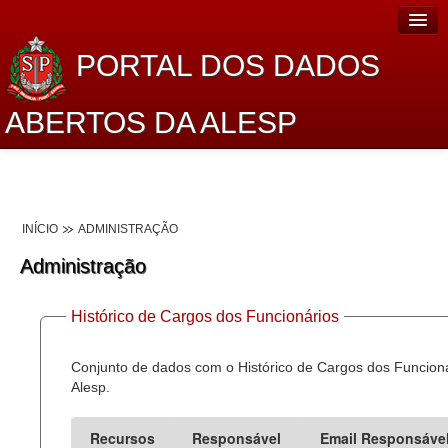
PORTAL DOS DADOS
ABERTOS DA ALESP
Home
Sobre o projeto
INÍCIO
ADMINISTRAÇÃO
Dados Abertos Alesp
Administração
Lei de Acesso à Informação
Histórico de Cargos dos Funcionários
Dados Governamentais Abertos
Planejamento
Conjunto de dados com o Histórico de Cargos dos Funcion
Alesp.
Catálogo de dados
Recursos
Responsável
Email Responsáve
Processo Legislativo