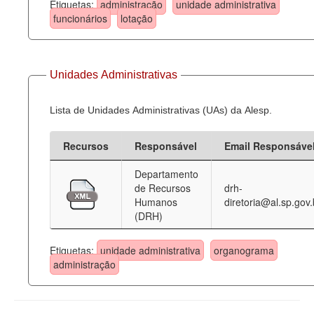
Etiquetas:
administração
unidade administrativa
funcionários
lotação
Unidades Administrativas
Lista de Unidades Administrativas (UAs) da Alesp.
Recursos
Responsável
Email Responsáve
Departamento
de Recursos
drh-
Humanos
diretoria@al.sp.gov.
(DRH)
Etiquetas:
unidade administrativa
organograma
administração