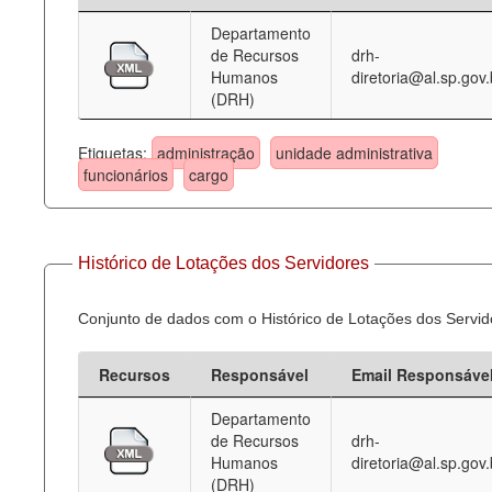
Departamento
Deputados Estaduais
de Recursos
drh-
Humanos
diretoria@al.sp.gov.
Administração
(DRH)
Legislação
Etiquetas:
administração
unidade administrativa
Agenda
funcionários
cargo
Perguntas frequentes
Contato
Histórico de Lotações dos Servidores
Conjunto de dados com o Histórico de Lotações dos Servid
Recursos
Responsável
Email Responsáve
Departamento
de Recursos
drh-
Humanos
diretoria@al.sp.gov.
(DRH)