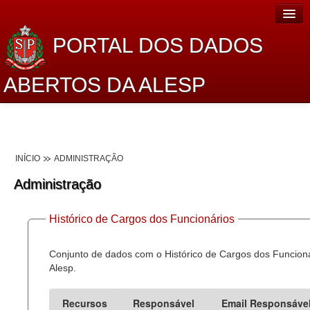
PORTAL DOS DADOS
ABERTOS DA ALESP
Home
Sobre o projeto
INÍCIO
ADMINISTRAÇÃO
Dados Abertos Alesp
Administração
Lei de Acesso à Informação
Histórico de Cargos dos Funcionários
Dados Governamentais Abertos
Planejamento
Conjunto de dados com o Histórico de Cargos dos Funcion
Alesp.
Catálogo de dados
Recursos
Responsável
Email Responsáve
Processo Legislativo