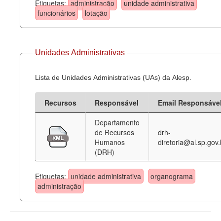
Etiquetas:
administração
unidade administrativa
funcionários
lotação
Unidades Administrativas
Lista de Unidades Administrativas (UAs) da Alesp.
Recursos
Responsável
Email Responsáve
Departamento
de Recursos
drh-
Humanos
diretoria@al.sp.gov.
(DRH)
Etiquetas:
unidade administrativa
organograma
administração