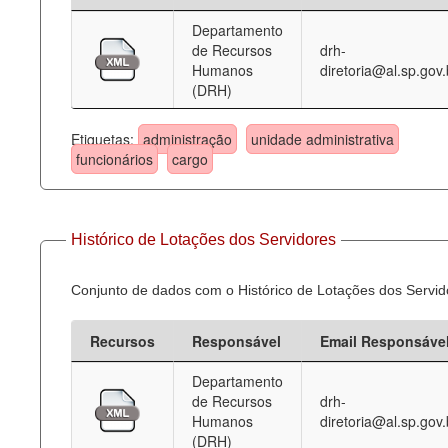
Departamento
Deputados Estaduais
de Recursos
drh-
Humanos
diretoria@al.sp.gov.
Administração
(DRH)
Legislação
Etiquetas:
administração
unidade administrativa
Agenda
funcionários
cargo
Perguntas frequentes
Contato
Histórico de Lotações dos Servidores
Conjunto de dados com o Histórico de Lotações dos Servid
Recursos
Responsável
Email Responsáve
Departamento
de Recursos
drh-
Humanos
diretoria@al.sp.gov.
(DRH)