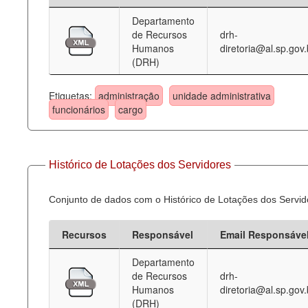
Departamento
Deputados Estaduais
de Recursos
drh-
Humanos
diretoria@al.sp.gov.
Administração
(DRH)
Legislação
Etiquetas:
administração
unidade administrativa
Agenda
funcionários
cargo
Perguntas frequentes
Contato
Histórico de Lotações dos Servidores
Conjunto de dados com o Histórico de Lotações dos Servid
Recursos
Responsável
Email Responsáve
Departamento
de Recursos
drh-
Humanos
diretoria@al.sp.gov.
(DRH)