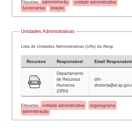
Etiquetas:
administração
unidade administrativa
funcionários
lotação
Unidades Administrativas
Lista de Unidades Administrativas (UAs) da Alesp.
Recursos
Responsável
Email Responsáve
Departamento
de Recursos
drh-
Humanos
diretoria@al.sp.gov.
(DRH)
Etiquetas:
unidade administrativa
organograma
administração