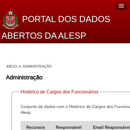
PORTAL DOS DADOS
ABERTOS DA ALESP
Home
Sobre o projeto
INÍCIO
ADMINISTRAÇÃO
Dados Abertos Alesp
Administração
Lei de Acesso à Informação
Histórico de Cargos dos Funcionários
Dados Governamentais Abertos
Planejamento
Conjunto de dados com o Histórico de Cargos dos Funcion
Alesp.
Catálogo de dados
Recursos
Responsável
Email Responsáve
Processo Legislativo