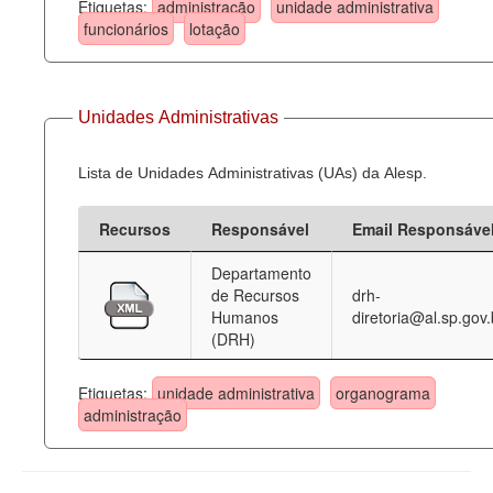
Etiquetas:
administração
unidade administrativa
funcionários
lotação
Unidades Administrativas
Lista de Unidades Administrativas (UAs) da Alesp.
Recursos
Responsável
Email Responsáve
Departamento
de Recursos
drh-
Humanos
diretoria@al.sp.gov.
(DRH)
Etiquetas:
unidade administrativa
organograma
administração