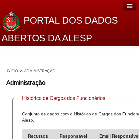
PORTAL DOS DADOS
ABERTOS DA ALESP
Home
Sobre o projeto
INÍCIO
ADMINISTRAÇÃO
Dados Abertos Alesp
Administração
Lei de Acesso à Informação
Histórico de Cargos dos Funcionários
Dados Governamentais Abertos
Planejamento
Conjunto de dados com o Histórico de Cargos dos Funcion
Alesp.
Catálogo de dados
Recursos
Responsável
Email Responsáve
Processo Legislativo