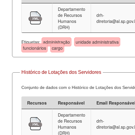
Departamento
Deputados Estaduais
de Recursos
drh-
Humanos
diretoria@al.sp.gov.
Administração
(DRH)
Legislação
Etiquetas:
administração
unidade administrativa
Agenda
funcionários
cargo
Perguntas frequentes
Contato
Histórico de Lotações dos Servidores
Conjunto de dados com o Histórico de Lotações dos Servid
Recursos
Responsável
Email Responsáve
Departamento
de Recursos
drh-
Humanos
diretoria@al.sp.gov.
(DRH)