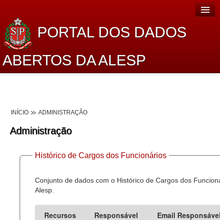
PORTAL DOS DADOS
ABERTOS DA ALESP
Home
Sobre o projeto
INÍCIO
ADMINISTRAÇÃO
Dados Abertos Alesp
Administração
Lei de Acesso à Informação
Histórico de Cargos dos Funcionários
Dados Governamentais Abertos
Planejamento
Conjunto de dados com o Histórico de Cargos dos Funcion
Alesp.
Catálogo de dados
Recursos
Responsável
Email Responsáve
Processo Legislativo