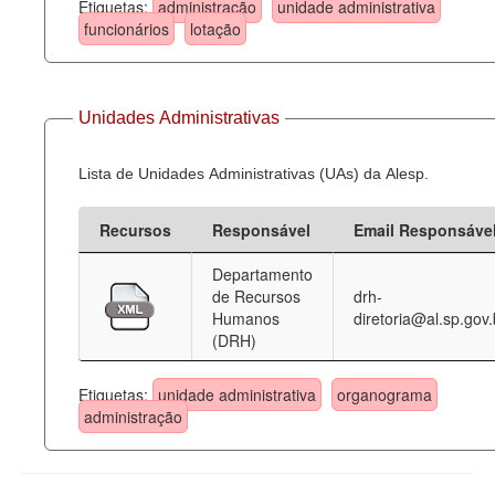
Etiquetas:
administração
unidade administrativa
funcionários
lotação
Unidades Administrativas
Lista de Unidades Administrativas (UAs) da Alesp.
Recursos
Responsável
Email Responsáve
Departamento
de Recursos
drh-
Humanos
diretoria@al.sp.gov.
(DRH)
Etiquetas:
unidade administrativa
organograma
administração