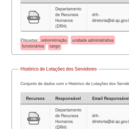
Departamento
Deputados Estaduais
de Recursos
drh-
Humanos
diretoria@al.sp.gov.
Administração
(DRH)
Legislação
Etiquetas:
administração
unidade administrativa
Agenda
funcionários
cargo
Perguntas frequentes
Contato
Histórico de Lotações dos Servidores
Conjunto de dados com o Histórico de Lotações dos Servid
Recursos
Responsável
Email Responsáve
Departamento
de Recursos
drh-
Humanos
diretoria@al.sp.gov.
(DRH)