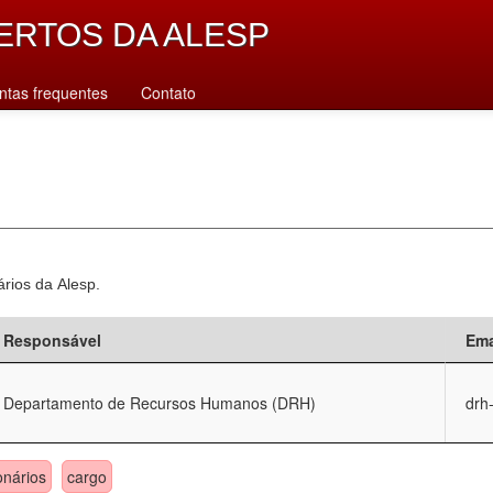
ERTOS DA ALESP
ntas frequentes
Contato
ários da Alesp.
Responsável
Ema
Departamento de Recursos Humanos (DRH)
drh
onários
cargo