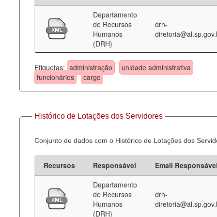
Departamento
Deputados Estaduais
de Recursos
drh-
Humanos
diretoria@al.sp.gov.
Administração
(DRH)
Legislação
Etiquetas:
administração
unidade administrativa
Agenda
funcionários
cargo
Perguntas frequentes
Contato
Histórico de Lotações dos Servidores
Conjunto de dados com o Histórico de Lotações dos Servid
Recursos
Responsável
Email Responsáve
Departamento
de Recursos
drh-
Humanos
diretoria@al.sp.gov.
(DRH)