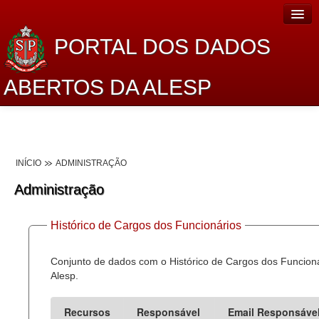
PORTAL DOS DADOS
ABERTOS DA ALESP
Home
Sobre o projeto
INÍCIO
ADMINISTRAÇÃO
Dados Abertos Alesp
Administração
Lei de Acesso à Informação
Histórico de Cargos dos Funcionários
Dados Governamentais Abertos
Planejamento
Conjunto de dados com o Histórico de Cargos dos Funcion
Alesp.
Catálogo de dados
Recursos
Responsável
Email Responsáve
Processo Legislativo