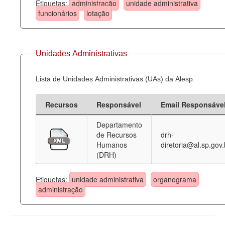
Etiquetas:
administração
unidade administrativa
funcionários
lotação
Unidades Administrativas
Lista de Unidades Administrativas (UAs) da Alesp.
Recursos
Responsável
Email Responsáve
Departamento
de Recursos
drh-
Humanos
diretoria@al.sp.gov.
(DRH)
Etiquetas:
unidade administrativa
organograma
administração