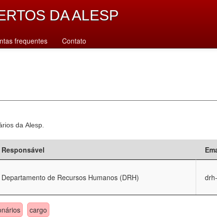
ERTOS DA ALESP
ntas frequentes
Contato
ários da Alesp.
Responsável
Ema
Departamento de Recursos Humanos (DRH)
drh
onários
cargo