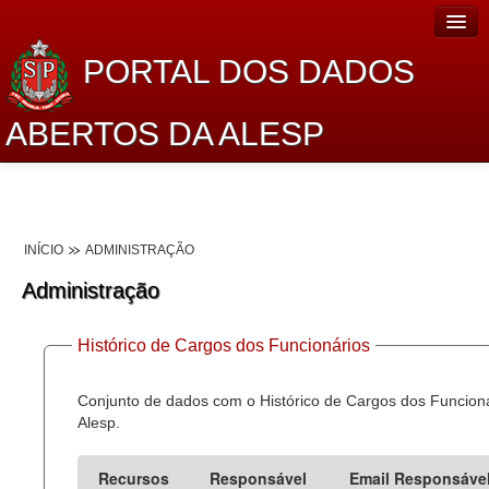
PORTAL DOS DADOS
ABERTOS DA ALESP
Home
Sobre o projeto
INÍCIO
ADMINISTRAÇÃO
Dados Abertos Alesp
Administração
Lei de Acesso à Informação
Histórico de Cargos dos Funcionários
Dados Governamentais Abertos
Planejamento
Conjunto de dados com o Histórico de Cargos dos Funcion
Alesp.
Catálogo de dados
Recursos
Responsável
Email Responsáve
Processo Legislativo