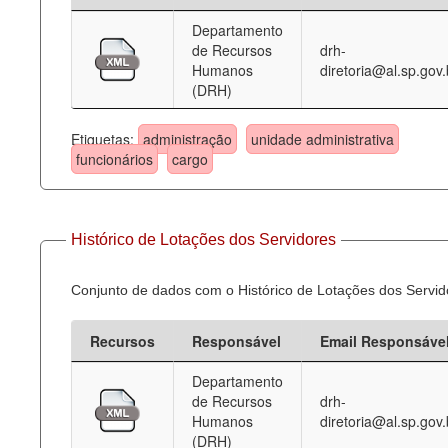
Departamento
Deputados Estaduais
de Recursos
drh-
Humanos
diretoria@al.sp.gov.
Administração
(DRH)
Legislação
Etiquetas:
administração
unidade administrativa
Agenda
funcionários
cargo
Perguntas frequentes
Contato
Histórico de Lotações dos Servidores
Conjunto de dados com o Histórico de Lotações dos Servid
Recursos
Responsável
Email Responsáve
Departamento
de Recursos
drh-
Humanos
diretoria@al.sp.gov.
(DRH)