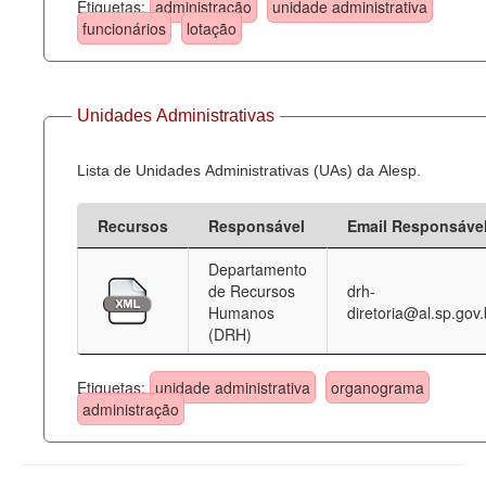
Etiquetas:
administração
unidade administrativa
funcionários
lotação
Unidades Administrativas
Lista de Unidades Administrativas (UAs) da Alesp.
Recursos
Responsável
Email Responsáve
Departamento
de Recursos
drh-
Humanos
diretoria@al.sp.gov.
(DRH)
Etiquetas:
unidade administrativa
organograma
administração