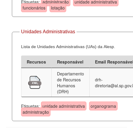
Etiquetas:
administração
unidade administrativa
funcionários
lotação
Unidades Administrativas
Lista de Unidades Administrativas (UAs) da Alesp.
Recursos
Responsável
Email Responsáve
Departamento
de Recursos
drh-
Humanos
diretoria@al.sp.gov.
(DRH)
Etiquetas:
unidade administrativa
organograma
administração