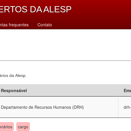
ERTOS DA ALESP
ntas frequentes
Contato
ários da Alesp.
Responsável
Ema
Departamento de Recursos Humanos (DRH)
drh
onários
cargo