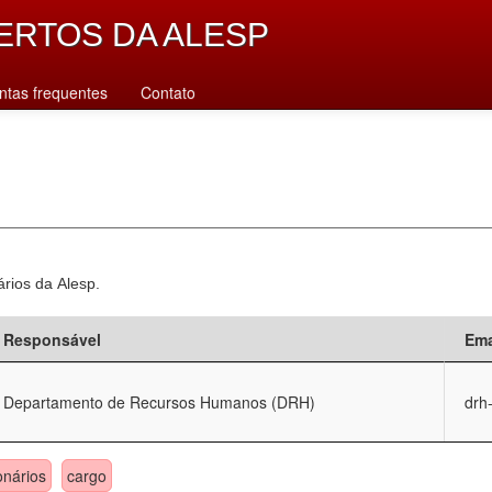
ERTOS DA ALESP
ntas frequentes
Contato
ários da Alesp.
Responsável
Ema
Departamento de Recursos Humanos (DRH)
drh
onários
cargo