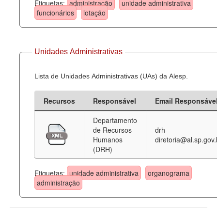
Etiquetas:
administração
unidade administrativa
funcionários
lotação
Unidades Administrativas
Lista de Unidades Administrativas (UAs) da Alesp.
Recursos
Responsável
Email Responsáve
Departamento
de Recursos
drh-
Humanos
diretoria@al.sp.gov.
(DRH)
Etiquetas:
unidade administrativa
organograma
administração