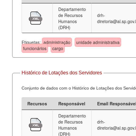
Departamento
Deputados Estaduais
de Recursos
drh-
Humanos
diretoria@al.sp.gov.
Administração
(DRH)
Legislação
Etiquetas:
administração
unidade administrativa
Agenda
funcionários
cargo
Perguntas frequentes
Contato
Histórico de Lotações dos Servidores
Conjunto de dados com o Histórico de Lotações dos Servid
Recursos
Responsável
Email Responsáve
Departamento
de Recursos
drh-
Humanos
diretoria@al.sp.gov.
(DRH)