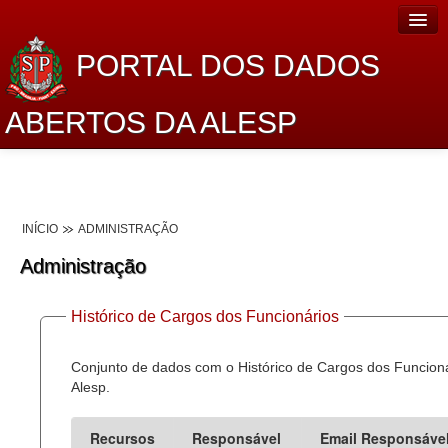
PORTAL DOS DADOS
ABERTOS DA ALESP
Home
Sobre o projeto
INÍCIO
ADMINISTRAÇÃO
Dados Abertos Alesp
Administração
Lei de Acesso à Informação
Histórico de Cargos dos Funcionários
Dados Governamentais Abertos
Planejamento
Conjunto de dados com o Histórico de Cargos dos Funcion
Alesp.
Catálogo de dados
Recursos
Responsável
Email Responsáve
Processo Legislativo