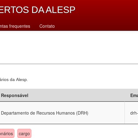
ERTOS DA ALESP
ntas frequentes
Contato
ários da Alesp.
Responsável
Ema
Departamento de Recursos Humanos (DRH)
drh
onários
cargo