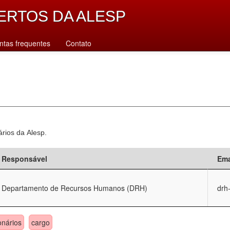
ERTOS DA ALESP
ntas frequentes
Contato
ários da Alesp.
Responsável
Ema
Departamento de Recursos Humanos (DRH)
drh
onários
cargo