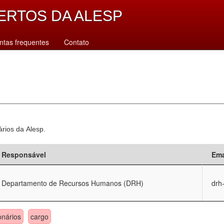
ERTOS DA ALESP
ntas frequentes
Contato
ários da Alesp.
Responsável
Ema
Departamento de Recursos Humanos (DRH)
drh
onários
cargo