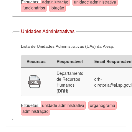
Etiquetas:
administração
unidade administrativa
funcionários
lotação
Unidades Administrativas
Lista de Unidades Administrativas (UAs) da Alesp.
Recursos
Responsável
Email Responsáve
Departamento
de Recursos
drh-
Humanos
diretoria@al.sp.gov.
(DRH)
Etiquetas:
unidade administrativa
organograma
administração