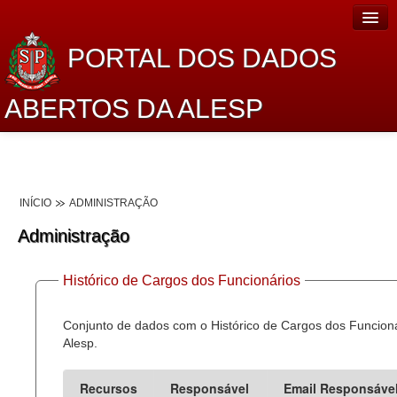
PORTAL DOS DADOS
ABERTOS DA ALESP
Home
Sobre o projeto
INÍCIO
ADMINISTRAÇÃO
Dados Abertos Alesp
Administração
Lei de Acesso à Informação
Histórico de Cargos dos Funcionários
Dados Governamentais Abertos
Planejamento
Conjunto de dados com o Histórico de Cargos dos Funcion
Alesp.
Catálogo de dados
Recursos
Responsável
Email Responsáve
Processo Legislativo