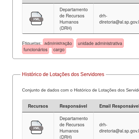
Departamento
Deputados Estaduais
de Recursos
drh-
Humanos
diretoria@al.sp.gov.
Administração
(DRH)
Legislação
Etiquetas:
administração
unidade administrativa
Agenda
funcionários
cargo
Perguntas frequentes
Contato
Histórico de Lotações dos Servidores
Conjunto de dados com o Histórico de Lotações dos Servid
Recursos
Responsável
Email Responsáve
Departamento
de Recursos
drh-
Humanos
diretoria@al.sp.gov.
(DRH)