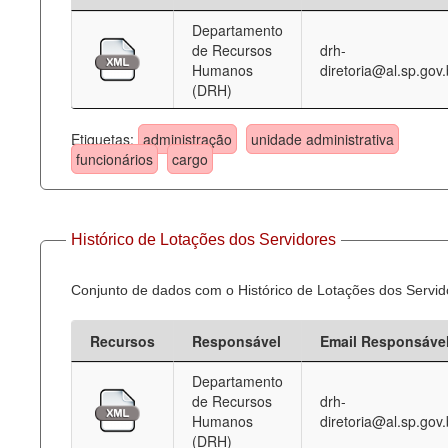
Departamento
Deputados Estaduais
de Recursos
drh-
Humanos
diretoria@al.sp.gov.
Administração
(DRH)
Legislação
Etiquetas:
administração
unidade administrativa
Agenda
funcionários
cargo
Perguntas frequentes
Contato
Histórico de Lotações dos Servidores
Conjunto de dados com o Histórico de Lotações dos Servid
Recursos
Responsável
Email Responsáve
Departamento
de Recursos
drh-
Humanos
diretoria@al.sp.gov.
(DRH)