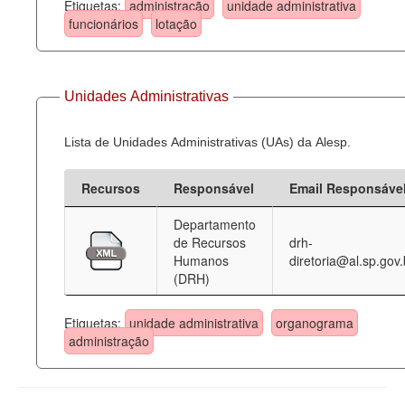
Etiquetas:
administração
unidade administrativa
funcionários
lotação
Unidades Administrativas
Lista de Unidades Administrativas (UAs) da Alesp.
Recursos
Responsável
Email Responsáve
Departamento
de Recursos
drh-
Humanos
diretoria@al.sp.gov.
(DRH)
Etiquetas:
unidade administrativa
organograma
administração