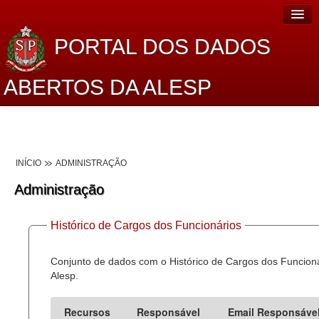
PORTAL DOS DADOS
ABERTOS DA ALESP
Home
Sobre o projeto
INÍCIO
ADMINISTRAÇÃO
Dados Abertos Alesp
Administração
Lei de Acesso à Informação
Histórico de Cargos dos Funcionários
Dados Governamentais Abertos
Planejamento
Conjunto de dados com o Histórico de Cargos dos Funcion
Alesp.
Catálogo de dados
Recursos
Responsável
Email Responsáve
Processo Legislativo