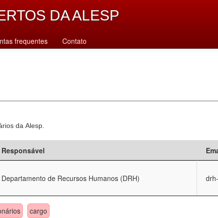
ERTOS DA ALESP
ntas frequentes
Contato
ários da Alesp.
Responsável
Ema
Departamento de Recursos Humanos (DRH)
drh
onários
cargo