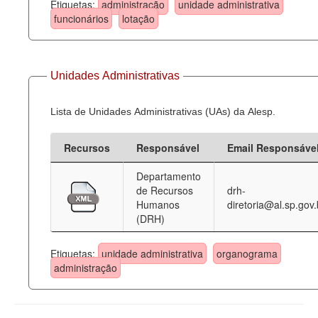
Etiquetas:
administração
unidade administrativa
funcionários
lotação
Unidades Administrativas
Lista de Unidades Administrativas (UAs) da Alesp.
Recursos
Responsável
Email Responsáve
Departamento
de Recursos
drh-
Humanos
diretoria@al.sp.gov.
(DRH)
Etiquetas:
unidade administrativa
organograma
administração