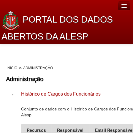
PORTAL DOS DADOS
ABERTOS DA ALESP
Home
Sobre o projeto
INÍCIO
ADMINISTRAÇÃO
Dados Abertos Alesp
Administração
Lei de Acesso à Informação
Histórico de Cargos dos Funcionários
Dados Governamentais Abertos
Planejamento
Conjunto de dados com o Histórico de Cargos dos Funcion
Alesp.
Catálogo de dados
Recursos
Responsável
Email Responsáve
Processo Legislativo