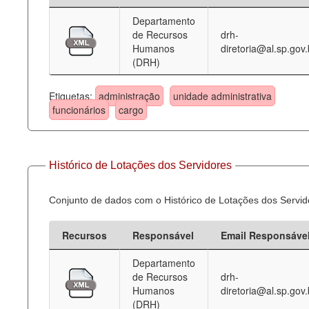
Departamento
Deputados Estaduais
de Recursos
drh-
Humanos
diretoria@al.sp.gov.
Administração
(DRH)
Legislação
Etiquetas:
administração
unidade administrativa
Agenda
funcionários
cargo
Perguntas frequentes
Contato
Histórico de Lotações dos Servidores
Conjunto de dados com o Histórico de Lotações dos Servid
Recursos
Responsável
Email Responsáve
Departamento
de Recursos
drh-
Humanos
diretoria@al.sp.gov.
(DRH)