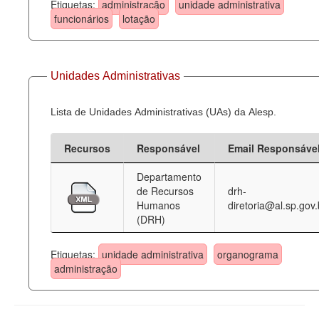
Etiquetas:
administração
unidade administrativa
funcionários
lotação
Unidades Administrativas
Lista de Unidades Administrativas (UAs) da Alesp.
Recursos
Responsável
Email Responsáve
Departamento
de Recursos
drh-
Humanos
diretoria@al.sp.gov.
(DRH)
Etiquetas:
unidade administrativa
organograma
administração