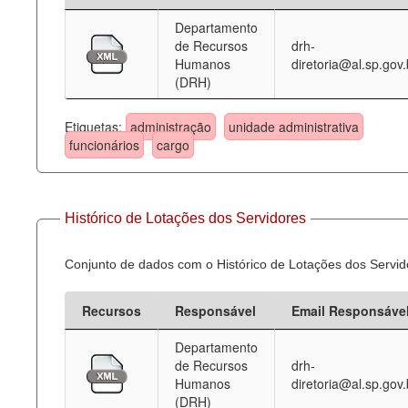
Departamento
Deputados Estaduais
de Recursos
drh-
Humanos
diretoria@al.sp.gov.
Administração
(DRH)
Legislação
Etiquetas:
administração
unidade administrativa
Agenda
funcionários
cargo
Perguntas frequentes
Contato
Histórico de Lotações dos Servidores
Conjunto de dados com o Histórico de Lotações dos Servid
Recursos
Responsável
Email Responsáve
Departamento
de Recursos
drh-
Humanos
diretoria@al.sp.gov.
(DRH)