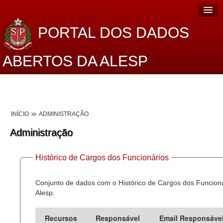
PORTAL DOS DADOS
ABERTOS DA ALESP
Home
Sobre o projeto
INÍCIO
ADMINISTRAÇÃO
Dados Abertos Alesp
Administração
Lei de Acesso à Informação
Histórico de Cargos dos Funcionários
Dados Governamentais Abertos
Planejamento
Conjunto de dados com o Histórico de Cargos dos Funcion
Alesp.
Catálogo de dados
Recursos
Responsável
Email Responsáve
Processo Legislativo