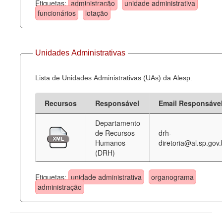
Etiquetas:
administração
unidade administrativa
funcionários
lotação
Unidades Administrativas
Lista de Unidades Administrativas (UAs) da Alesp.
Recursos
Responsável
Email Responsáve
Departamento
de Recursos
drh-
Humanos
diretoria@al.sp.gov.
(DRH)
Etiquetas:
unidade administrativa
organograma
administração