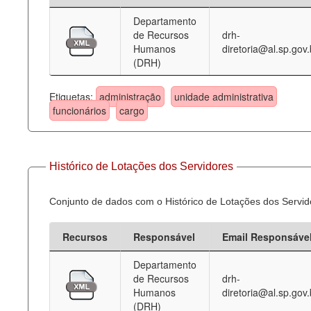
Departamento
Deputados Estaduais
de Recursos
drh-
Humanos
diretoria@al.sp.gov.
Administração
(DRH)
Legislação
Etiquetas:
administração
unidade administrativa
Agenda
funcionários
cargo
Perguntas frequentes
Contato
Histórico de Lotações dos Servidores
Conjunto de dados com o Histórico de Lotações dos Servid
Recursos
Responsável
Email Responsáve
Departamento
de Recursos
drh-
Humanos
diretoria@al.sp.gov.
(DRH)