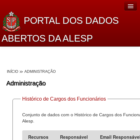
PORTAL DOS DADOS
ABERTOS DA ALESP
Home
Sobre o projeto
INÍCIO
ADMINISTRAÇÃO
Dados Abertos Alesp
Administração
Lei de Acesso à Informação
Histórico de Cargos dos Funcionários
Dados Governamentais Abertos
Planejamento
Conjunto de dados com o Histórico de Cargos dos Funcion
Alesp.
Catálogo de dados
Recursos
Responsável
Email Responsáve
Processo Legislativo