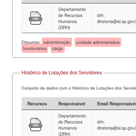
Departamento
Deputados Estaduais
de Recursos
drh-
Humanos
diretoria@al.sp.gov.
Administração
(DRH)
Legislação
Etiquetas:
administração
unidade administrativa
Agenda
funcionários
cargo
Perguntas frequentes
Contato
Histórico de Lotações dos Servidores
Conjunto de dados com o Histórico de Lotações dos Servid
Recursos
Responsável
Email Responsáve
Departamento
de Recursos
drh-
Humanos
diretoria@al.sp.gov.
(DRH)