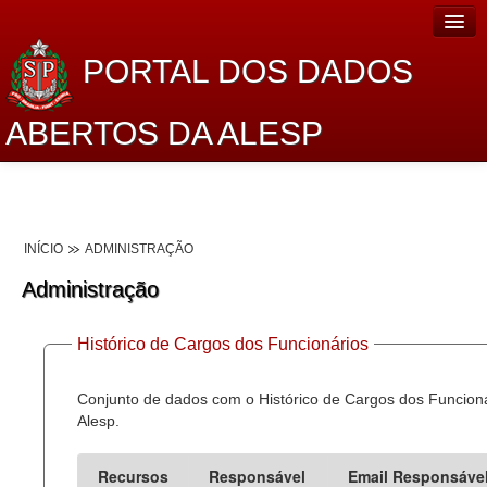
PORTAL DOS DADOS
ABERTOS DA ALESP
Home
Sobre o projeto
INÍCIO
ADMINISTRAÇÃO
Dados Abertos Alesp
Administração
Lei de Acesso à Informação
Histórico de Cargos dos Funcionários
Dados Governamentais Abertos
Planejamento
Conjunto de dados com o Histórico de Cargos dos Funcion
Alesp.
Catálogo de dados
Recursos
Responsável
Email Responsáve
Processo Legislativo