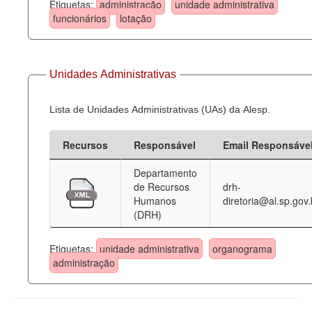
Etiquetas:
administração
unidade administrativa
funcionários
lotação
Unidades Administrativas
Lista de Unidades Administrativas (UAs) da Alesp.
Recursos
Responsável
Email Responsáve
Departamento
de Recursos
drh-
Humanos
diretoria@al.sp.gov.
(DRH)
Etiquetas:
unidade administrativa
organograma
administração