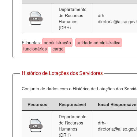
Departamento
Deputados Estaduais
de Recursos
drh-
Humanos
diretoria@al.sp.gov.
Administração
(DRH)
Legislação
Etiquetas:
administração
unidade administrativa
Agenda
funcionários
cargo
Perguntas frequentes
Contato
Histórico de Lotações dos Servidores
Conjunto de dados com o Histórico de Lotações dos Servid
Recursos
Responsável
Email Responsáve
Departamento
de Recursos
drh-
Humanos
diretoria@al.sp.gov.
(DRH)