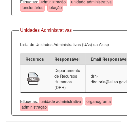
Etiquetas:
administração
unidade administrativa
funcionários
lotação
Unidades Administrativas
Lista de Unidades Administrativas (UAs) da Alesp.
Recursos
Responsável
Email Responsáve
Departamento
de Recursos
drh-
Humanos
diretoria@al.sp.gov.
(DRH)
Etiquetas:
unidade administrativa
organograma
administração