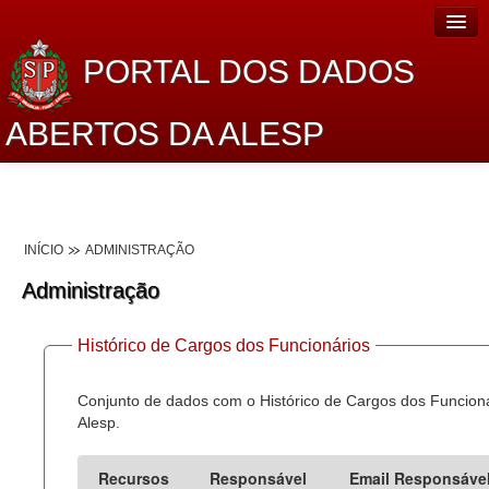
PORTAL DOS DADOS
ABERTOS DA ALESP
Home
Sobre o projeto
INÍCIO
ADMINISTRAÇÃO
Dados Abertos Alesp
Administração
Lei de Acesso à Informação
Histórico de Cargos dos Funcionários
Dados Governamentais Abertos
Planejamento
Conjunto de dados com o Histórico de Cargos dos Funcion
Alesp.
Catálogo de dados
Recursos
Responsável
Email Responsáve
Processo Legislativo