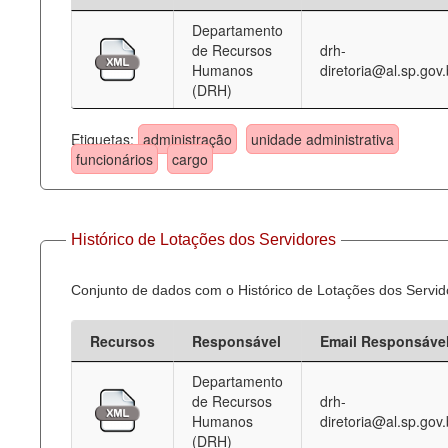
Departamento
Deputados Estaduais
de Recursos
drh-
Humanos
diretoria@al.sp.gov.
Administração
(DRH)
Legislação
Etiquetas:
administração
unidade administrativa
Agenda
funcionários
cargo
Perguntas frequentes
Contato
Histórico de Lotações dos Servidores
Conjunto de dados com o Histórico de Lotações dos Servid
Recursos
Responsável
Email Responsáve
Departamento
de Recursos
drh-
Humanos
diretoria@al.sp.gov.
(DRH)