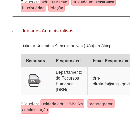
Etiquetas:
administração
unidade administrativa
funcionários
lotação
Unidades Administrativas
Lista de Unidades Administrativas (UAs) da Alesp.
Recursos
Responsável
Email Responsáve
Departamento
de Recursos
drh-
Humanos
diretoria@al.sp.gov.
(DRH)
Etiquetas:
unidade administrativa
organograma
administração