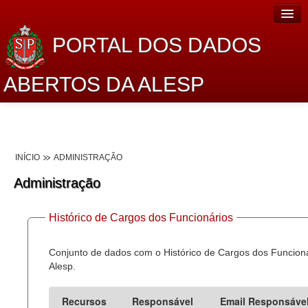
PORTAL DOS DADOS
ABERTOS DA ALESP
Home
Sobre o projeto
INÍCIO
ADMINISTRAÇÃO
Dados Abertos Alesp
Administração
Lei de Acesso à Informação
Histórico de Cargos dos Funcionários
Dados Governamentais Abertos
Planejamento
Conjunto de dados com o Histórico de Cargos dos Funcion
Alesp.
Catálogo de dados
Recursos
Responsável
Email Responsáve
Processo Legislativo