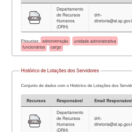
Departamento
Deputados Estaduais
de Recursos
drh-
Humanos
diretoria@al.sp.gov.
Administração
(DRH)
Legislação
Etiquetas:
administração
unidade administrativa
Agenda
funcionários
cargo
Perguntas frequentes
Contato
Histórico de Lotações dos Servidores
Conjunto de dados com o Histórico de Lotações dos Servid
Recursos
Responsável
Email Responsáve
Departamento
de Recursos
drh-
Humanos
diretoria@al.sp.gov.
(DRH)