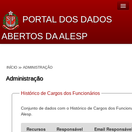
PORTAL DOS DADOS
ABERTOS DA ALESP
Home
Sobre o projeto
INÍCIO
ADMINISTRAÇÃO
Dados Abertos Alesp
Administração
Lei de Acesso à Informação
Histórico de Cargos dos Funcionários
Dados Governamentais Abertos
Planejamento
Conjunto de dados com o Histórico de Cargos dos Funcion
Alesp.
Catálogo de dados
Recursos
Responsável
Email Responsáve
Processo Legislativo