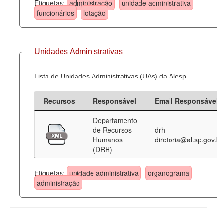
Etiquetas:
administração
unidade administrativa
funcionários
lotação
Unidades Administrativas
Lista de Unidades Administrativas (UAs) da Alesp.
Recursos
Responsável
Email Responsáve
Departamento
de Recursos
drh-
Humanos
diretoria@al.sp.gov.
(DRH)
Etiquetas:
unidade administrativa
organograma
administração