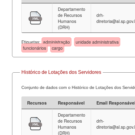
Departamento
Deputados Estaduais
de Recursos
drh-
Humanos
diretoria@al.sp.gov.
Administração
(DRH)
Legislação
Etiquetas:
administração
unidade administrativa
Agenda
funcionários
cargo
Perguntas frequentes
Contato
Histórico de Lotações dos Servidores
Conjunto de dados com o Histórico de Lotações dos Servid
Recursos
Responsável
Email Responsáve
Departamento
de Recursos
drh-
Humanos
diretoria@al.sp.gov.
(DRH)