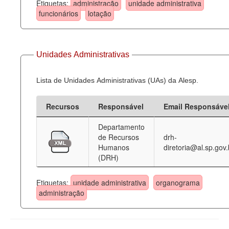
Etiquetas:
administração
unidade administrativa
funcionários
lotação
Unidades Administrativas
Lista de Unidades Administrativas (UAs) da Alesp.
Recursos
Responsável
Email Responsáve
Departamento
de Recursos
drh-
Humanos
diretoria@al.sp.gov.
(DRH)
Etiquetas:
unidade administrativa
organograma
administração