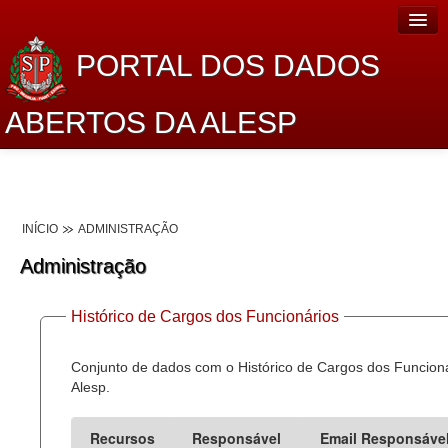
PORTAL DOS DADOS
ABERTOS DA ALESP
Home
Sobre o projeto
INÍCIO
ADMINISTRAÇÃO
Dados Abertos Alesp
Administração
Lei de Acesso à Informação
Histórico de Cargos dos Funcionários
Dados Governamentais Abertos
Planejamento
Conjunto de dados com o Histórico de Cargos dos Funcion
Alesp.
Catálogo de dados
Recursos
Responsável
Email Responsáve
Processo Legislativo