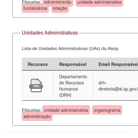
Etiquetas:
administração
unidade administrativa
funcionários
lotação
Unidades Administrativas
Lista de Unidades Administrativas (UAs) da Alesp.
Recursos
Responsável
Email Responsáve
Departamento
de Recursos
drh-
Humanos
diretoria@al.sp.gov.
(DRH)
Etiquetas:
unidade administrativa
organograma
administração