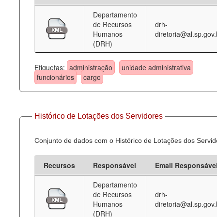
Departamento
Deputados Estaduais
de Recursos
drh-
Humanos
diretoria@al.sp.gov.
Administração
(DRH)
Legislação
Etiquetas:
administração
unidade administrativa
Agenda
funcionários
cargo
Perguntas frequentes
Contato
Histórico de Lotações dos Servidores
Conjunto de dados com o Histórico de Lotações dos Servid
Recursos
Responsável
Email Responsáve
Departamento
de Recursos
drh-
Humanos
diretoria@al.sp.gov.
(DRH)