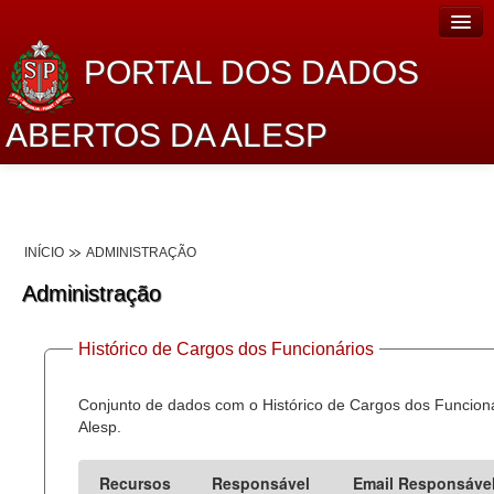
PORTAL DOS DADOS
ABERTOS DA ALESP
Home
Sobre o projeto
INÍCIO
ADMINISTRAÇÃO
Dados Abertos Alesp
Administração
Lei de Acesso à Informação
Histórico de Cargos dos Funcionários
Dados Governamentais Abertos
Planejamento
Conjunto de dados com o Histórico de Cargos dos Funcion
Alesp.
Catálogo de dados
Recursos
Responsável
Email Responsáve
Processo Legislativo