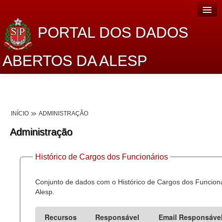
PORTAL DOS DADOS
ABERTOS DA ALESP
Home
Sobre o projeto
INÍCIO
ADMINISTRAÇÃO
Dados Abertos Alesp
Administração
Lei de Acesso à Informação
Histórico de Cargos dos Funcionários
Dados Governamentais Abertos
Planejamento
Conjunto de dados com o Histórico de Cargos dos Funcion
Alesp.
Catálogo de dados
Recursos
Responsável
Email Responsáve
Processo Legislativo