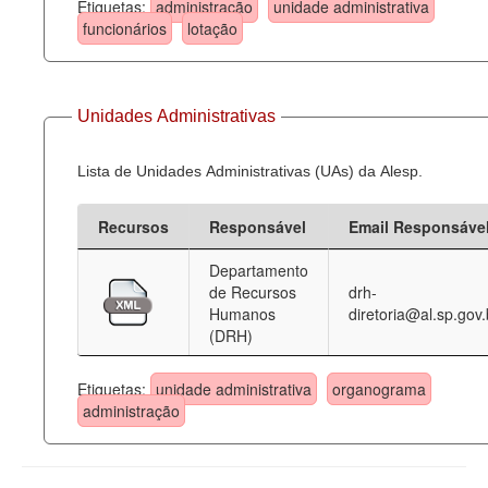
Etiquetas:
administração
unidade administrativa
funcionários
lotação
Unidades Administrativas
Lista de Unidades Administrativas (UAs) da Alesp.
Recursos
Responsável
Email Responsáve
Departamento
de Recursos
drh-
Humanos
diretoria@al.sp.gov.
(DRH)
Etiquetas:
unidade administrativa
organograma
administração