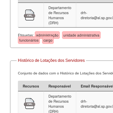
Departamento
Deputados Estaduais
de Recursos
drh-
Humanos
diretoria@al.sp.gov.
Administração
(DRH)
Legislação
Etiquetas:
administração
unidade administrativa
Agenda
funcionários
cargo
Perguntas frequentes
Contato
Histórico de Lotações dos Servidores
Conjunto de dados com o Histórico de Lotações dos Servid
Recursos
Responsável
Email Responsáve
Departamento
de Recursos
drh-
Humanos
diretoria@al.sp.gov.
(DRH)