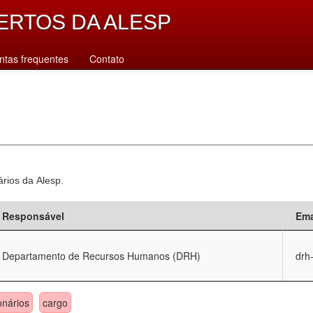
ERTOS DA ALESP
ntas frequentes
Contato
ários da Alesp.
Responsável
Ema
Departamento de Recursos Humanos (DRH)
drh
onários
cargo