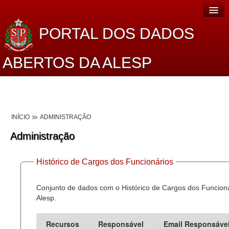
PORTAL DOS DADOS
ABERTOS DA ALESP
Home
Sobre o projeto
INÍCIO
ADMINISTRAÇÃO
Dados Abertos Alesp
Administração
Lei de Acesso à Informação
Histórico de Cargos dos Funcionários
Dados Governamentais Abertos
Planejamento
Conjunto de dados com o Histórico de Cargos dos Funcion
Alesp.
Catálogo de dados
Recursos
Responsável
Email Responsáve
Processo Legislativo