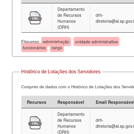
Departamento
Deputados Estaduais
de Recursos
drh-
Humanos
diretoria@al.sp.gov.
Administração
(DRH)
Legislação
Etiquetas:
administração
unidade administrativa
Agenda
funcionários
cargo
Perguntas frequentes
Contato
Histórico de Lotações dos Servidores
Conjunto de dados com o Histórico de Lotações dos Servid
Recursos
Responsável
Email Responsáve
Departamento
de Recursos
drh-
Humanos
diretoria@al.sp.gov.
(DRH)