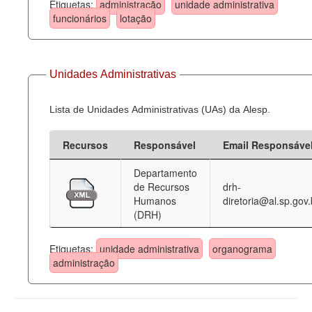
Etiquetas:
administração
unidade administrativa
funcionários
lotação
Unidades Administrativas
Lista de Unidades Administrativas (UAs) da Alesp.
Recursos
Responsável
Email Responsáve
Departamento
de Recursos
drh-
Humanos
diretoria@al.sp.gov.
(DRH)
Etiquetas:
unidade administrativa
organograma
administração