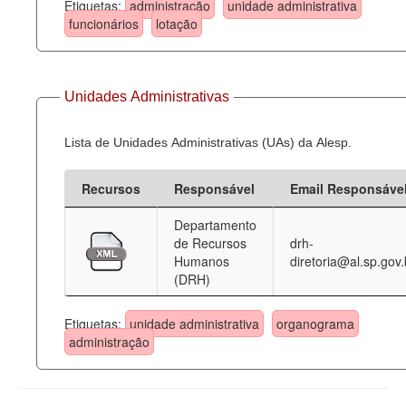
Etiquetas:
administração
unidade administrativa
funcionários
lotação
Unidades Administrativas
Lista de Unidades Administrativas (UAs) da Alesp.
Recursos
Responsável
Email Responsáve
Departamento
de Recursos
drh-
Humanos
diretoria@al.sp.gov.
(DRH)
Etiquetas:
unidade administrativa
organograma
administração