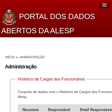
PORTAL DOS DADOS
ABERTOS DA ALESP
Home
Sobre o projeto
INÍCIO
ADMINISTRAÇÃO
Dados Abertos Alesp
Administração
Lei de Acesso à Informação
Histórico de Cargos dos Funcionários
Dados Governamentais Abertos
Planejamento
Conjunto de dados com o Histórico de Cargos dos Funcion
Alesp.
Catálogo de dados
Recursos
Responsável
Email Responsáve
Processo Legislativo