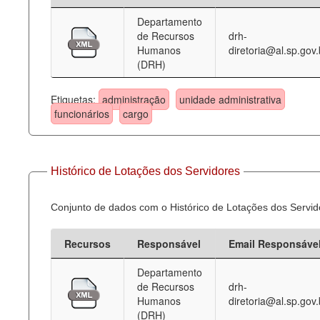
Departamento
Deputados Estaduais
de Recursos
drh-
Humanos
diretoria@al.sp.gov.
Administração
(DRH)
Legislação
Etiquetas:
administração
unidade administrativa
Agenda
funcionários
cargo
Perguntas frequentes
Contato
Histórico de Lotações dos Servidores
Conjunto de dados com o Histórico de Lotações dos Servid
Recursos
Responsável
Email Responsáve
Departamento
de Recursos
drh-
Humanos
diretoria@al.sp.gov.
(DRH)