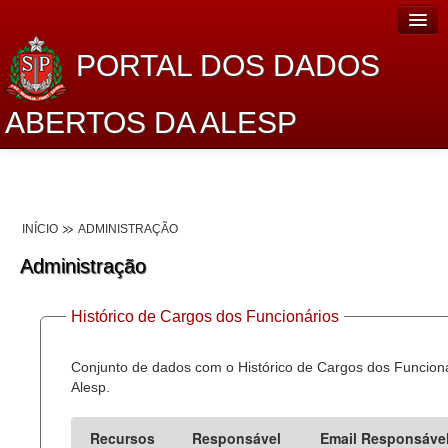
PORTAL DOS DADOS
ABERTOS DA ALESP
Home
Sobre o projeto
INÍCIO
ADMINISTRAÇÃO
Dados Abertos Alesp
Administração
Lei de Acesso à Informação
Histórico de Cargos dos Funcionários
Dados Governamentais Abertos
Planejamento
Conjunto de dados com o Histórico de Cargos dos Funcion
Alesp.
Catálogo de dados
Recursos
Responsável
Email Responsáve
Processo Legislativo