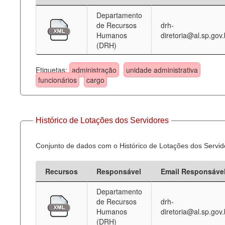
Departamento
Deputados Estaduais
de Recursos
drh-
Humanos
diretoria@al.sp.gov.
Administração
(DRH)
Legislação
Etiquetas:
administração
unidade administrativa
Agenda
funcionários
cargo
Perguntas frequentes
Contato
Histórico de Lotações dos Servidores
Conjunto de dados com o Histórico de Lotações dos Servid
Recursos
Responsável
Email Responsáve
Departamento
de Recursos
drh-
Humanos
diretoria@al.sp.gov.
(DRH)