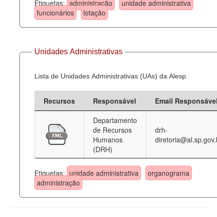
Etiquetas:
administração
unidade administrativa
funcionários
lotação
Unidades Administrativas
Lista de Unidades Administrativas (UAs) da Alesp.
Recursos
Responsável
Email Responsáve
Departamento
de Recursos
drh-
Humanos
diretoria@al.sp.gov.
(DRH)
Etiquetas:
unidade administrativa
organograma
administração