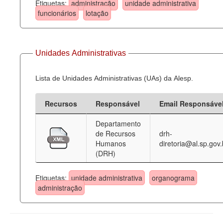
Etiquetas:
administração
unidade administrativa
funcionários
lotação
Unidades Administrativas
Lista de Unidades Administrativas (UAs) da Alesp.
Recursos
Responsável
Email Responsáve
Departamento
de Recursos
drh-
Humanos
diretoria@al.sp.gov.
(DRH)
Etiquetas:
unidade administrativa
organograma
administração