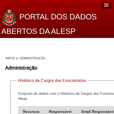
PORTAL DOS DADOS
ABERTOS DA ALESP
Home
Sobre o projeto
INÍCIO
ADMINISTRAÇÃO
Dados Abertos Alesp
Administração
Lei de Acesso à Informação
Histórico de Cargos dos Funcionários
Dados Governamentais Abertos
Planejamento
Conjunto de dados com o Histórico de Cargos dos Funcion
Alesp.
Catálogo de dados
Recursos
Responsável
Email Responsáve
Processo Legislativo