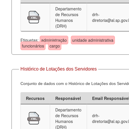
Departamento
Deputados Estaduais
de Recursos
drh-
Humanos
diretoria@al.sp.gov.
Administração
(DRH)
Legislação
Etiquetas:
administração
unidade administrativa
Agenda
funcionários
cargo
Perguntas frequentes
Contato
Histórico de Lotações dos Servidores
Conjunto de dados com o Histórico de Lotações dos Servid
Recursos
Responsável
Email Responsáve
Departamento
de Recursos
drh-
Humanos
diretoria@al.sp.gov.
(DRH)