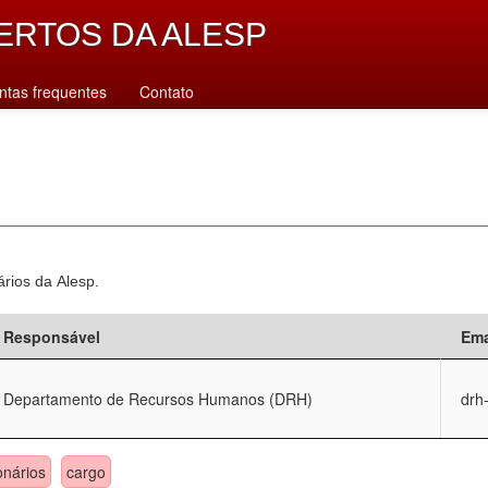
ERTOS DA ALESP
ntas frequentes
Contato
ários da Alesp.
Responsável
Ema
Departamento de Recursos Humanos (DRH)
drh
onários
cargo