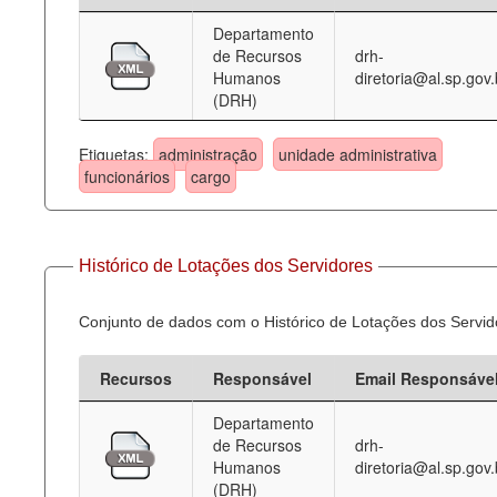
Departamento
Deputados Estaduais
de Recursos
drh-
Humanos
diretoria@al.sp.gov.
Administração
(DRH)
Legislação
Etiquetas:
administração
unidade administrativa
Agenda
funcionários
cargo
Perguntas frequentes
Contato
Histórico de Lotações dos Servidores
Conjunto de dados com o Histórico de Lotações dos Servid
Recursos
Responsável
Email Responsáve
Departamento
de Recursos
drh-
Humanos
diretoria@al.sp.gov.
(DRH)