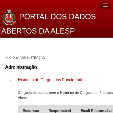
PORTAL DOS DADOS
ABERTOS DA ALESP
Home
Sobre o projeto
INÍCIO
ADMINISTRAÇÃO
Dados Abertos Alesp
Administração
Lei de Acesso à Informação
Histórico de Cargos dos Funcionários
Dados Governamentais Abertos
Planejamento
Conjunto de dados com o Histórico de Cargos dos Funcion
Alesp.
Catálogo de dados
Recursos
Responsável
Email Responsáve
Processo Legislativo