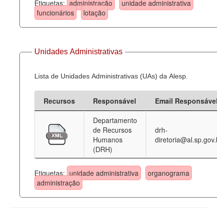
Etiquetas:
administração
unidade administrativa
funcionários
lotação
Unidades Administrativas
Lista de Unidades Administrativas (UAs) da Alesp.
Recursos
Responsável
Email Responsáve
Departamento
de Recursos
drh-
Humanos
diretoria@al.sp.gov.
(DRH)
Etiquetas:
unidade administrativa
organograma
administração