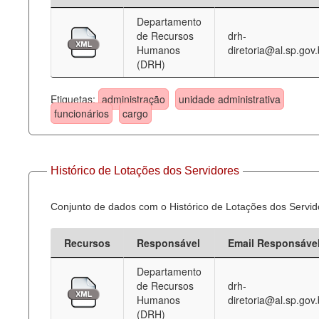
Departamento
Deputados Estaduais
de Recursos
drh-
Humanos
diretoria@al.sp.gov.
Administração
(DRH)
Legislação
Etiquetas:
administração
unidade administrativa
Agenda
funcionários
cargo
Perguntas frequentes
Contato
Histórico de Lotações dos Servidores
Conjunto de dados com o Histórico de Lotações dos Servid
Recursos
Responsável
Email Responsáve
Departamento
de Recursos
drh-
Humanos
diretoria@al.sp.gov.
(DRH)