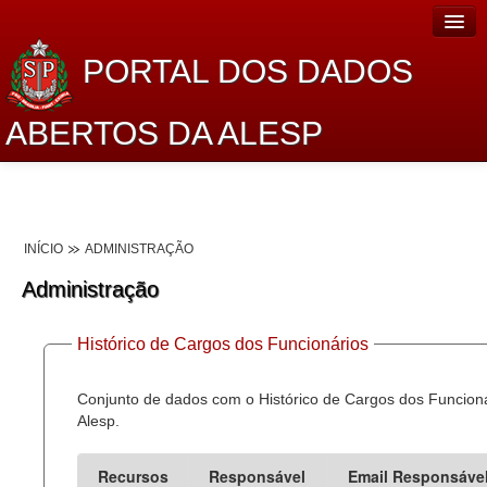
PORTAL DOS DADOS
ABERTOS DA ALESP
Home
Sobre o projeto
INÍCIO
ADMINISTRAÇÃO
Dados Abertos Alesp
Administração
Lei de Acesso à Informação
Histórico de Cargos dos Funcionários
Dados Governamentais Abertos
Planejamento
Conjunto de dados com o Histórico de Cargos dos Funcion
Alesp.
Catálogo de dados
Recursos
Responsável
Email Responsáve
Processo Legislativo