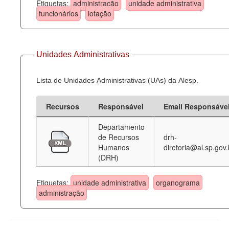
Etiquetas:
administração
unidade administrativa
funcionários
lotação
Unidades Administrativas
Lista de Unidades Administrativas (UAs) da Alesp.
Recursos
Responsável
Email Responsáve
Departamento
de Recursos
drh-
Humanos
diretoria@al.sp.gov.
(DRH)
Etiquetas:
unidade administrativa
organograma
administração