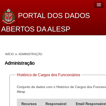
PORTAL DOS DADOS
ABERTOS DA ALESP
Home
Sobre o projeto
INÍCIO
ADMINISTRAÇÃO
Dados Abertos Alesp
Administração
Lei de Acesso à Informação
Histórico de Cargos dos Funcionários
Dados Governamentais Abertos
Planejamento
Conjunto de dados com o Histórico de Cargos dos Funcion
Alesp.
Catálogo de dados
Recursos
Responsável
Email Responsáve
Processo Legislativo