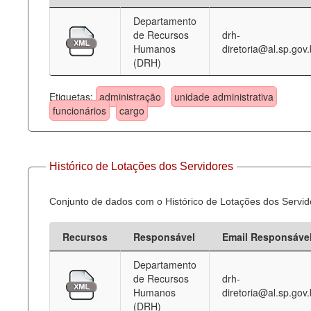
Departamento
Deputados Estaduais
de Recursos
drh-
Humanos
diretoria@al.sp.gov.
Administração
(DRH)
Legislação
Etiquetas:
administração
unidade administrativa
Agenda
funcionários
cargo
Perguntas frequentes
Contato
Histórico de Lotações dos Servidores
Conjunto de dados com o Histórico de Lotações dos Servid
Recursos
Responsável
Email Responsáve
Departamento
de Recursos
drh-
Humanos
diretoria@al.sp.gov.
(DRH)