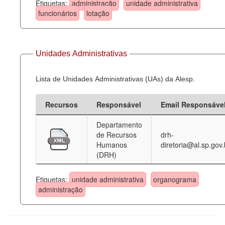
Etiquetas:
administração
unidade administrativa
funcionários
lotação
Unidades Administrativas
Lista de Unidades Administrativas (UAs) da Alesp.
Recursos
Responsável
Email Responsáve
Departamento
de Recursos
drh-
Humanos
diretoria@al.sp.gov.
(DRH)
Etiquetas:
unidade administrativa
organograma
administração